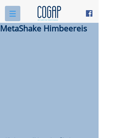
MetaShake Himbeereis