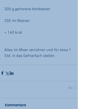
300 g gefrorene Himbeeren
200 ml Wasser
+ 160 kcal
Alles im Mixer verrühren und für etwa 1 
Std. in das Gefrierfach stellen.
Kommentare