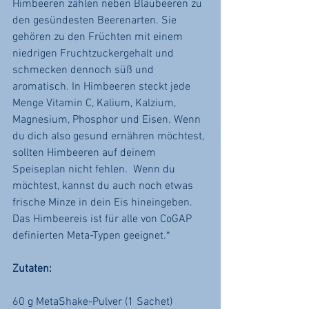
Himbeeren zählen neben Blaubeeren zu 
den gesündesten Beerenarten. Sie 
gehören zu den Früchten mit einem 
niedrigen Fruchtzuckergehalt und 
schmecken dennoch süß und 
aromatisch. In Himbeeren steckt jede 
Menge Vitamin C, Kalium, Kalzium, 
Magnesium, Phosphor und Eisen. Wenn 
du dich also gesund ernähren möchtest, 
sollten Himbeeren auf deinem 
Speiseplan nicht fehlen.  Wenn du 
möchtest, kannst du auch noch etwas 
frische Minze in dein Eis hineingeben.
Das Himbeereis ist für alle von CoGAP 
definierten Meta-Typen geeignet.*
Zutaten:
60 g MetaShake-Pulver (1 Sachet)